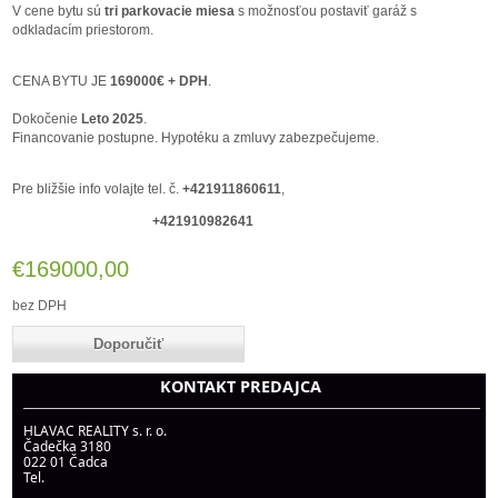
V cene bytu sú
tri parkovacie miesa
s možnosťou postaviť garáž s
odkladacím priestorom.
CENA BYTU JE
169000€ + DPH
.
Dokočenie
Leto 2025
.
Financovanie postupne. Hypotéku a zmluvy zabezpečujeme.
Pre bližšie info volajte tel. č.
+421911860611
,
+421910982641
€169000,00
bez DPH
KONTAKT PREDAJCA
HLAVAC REALITY s. r. o.
Čadečka 3180
022 01 Čadca
Tel.