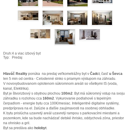
Druh:
4 a viac izbový byt
Typ:
Predaj
Hlaváč Reality
ponúka na predaj veľkometrážny byt v
Čadci
, časť
u Ševca
len 5 min od centra - Celodenné slnko s priamym výstupom na záhradu.
V novovybudovanom oplotenom súkromnom areáli so všetkymi IS (voda,
kanal, Elektrika).
Byt je štvorizbový s obytnou plochou
100m2
. Byt má súkromný vstup na svoju
záhradku s rozlohou cca
160m2
. Vykurovanie podlahové s tepelným
čerpadlom - energie bytu cca 100€/mesiac. Inteligentné digitalne systémy,
predpríprava na el. žalúzie a ďalšie zaujimavosti na osobnej obhliadke.
K bytu prislúcha uzavretý areál uzavretý rampou s parkovacími miestami a
pozemkom, kde sa bude nachádzať detské ihrisko, oddychová zóna, priestor
na ohnisko a gril.
Byt sa predáva ako
holobyt
.