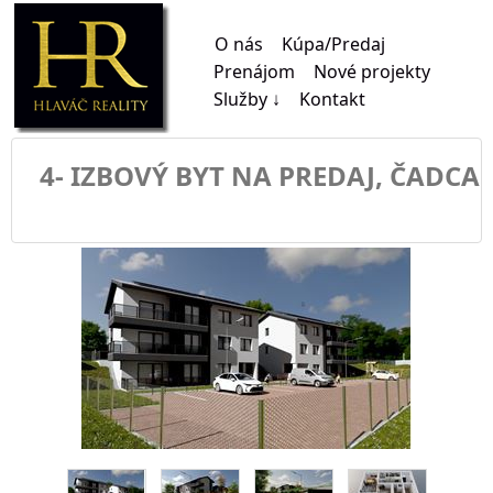
O nás
Kúpa/Predaj
Prenájom
Nové projekty
Služby ↓
Kontakt
4- IZBOVÝ BYT NA PREDAJ, ČADCA